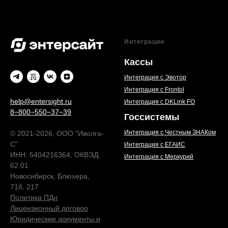
Интеграции
Кассы
Интеграция с Эвотор
Интеграция с Frontol
help@entersight.ru
Интеграция с DKLink FO
8−800−550−37−39
Госсистемы
Интеграция с Честным ЗНАКом
© 2021-2026, ООО "Иволга-
С"
Интеграция с ЕГАИС
ИНН: 5404216364, ОКВЭД:
Интеграция с Меркурий
62.01
Новосибирск, Блюхера,
71б, 217
Политика ПДн
Лицензионный договор
Юридические документы и